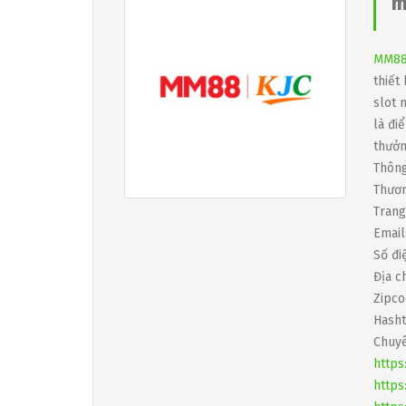
m
MM8
thiết
slot 
là đi
thưởn
Thông
Thươ
Trang
Emai
Số đi
Địa c
Zipco
Hash
Chuyê
https
https