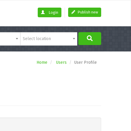
Publish new
Login
Select location
Home
Users
User Profile