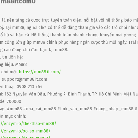
m88itcom0
8
là nền tảng cá cược trực tuyến toàn diện, nổi bật với hệ thống bảo mật
 bị. Tại mm88, người chơi có thể dễ dàng tham gia vào các trò chơi như 
nổ hũ và bắn cá. Hệ thống thanh toán nhanh chóng, khuyến mãi phong 
ểm cộng lớn giúp mm88 chinh phục hàng ngàn cược thủ mỗi ngày. Trải 
g cao đang chờ đón bạn tại mm88.
 tin liên hệ:
ng hiệu: MM88
 chủ mới:
https://mm88.it.com/
l: support@mm88.it.com
ện thoại: 0908 213 764
hỉ: 162 Nguyễn Văn Đậu, Phường 7, Bình Thạnh, TP. Hồ Chí Minh, Việt N
de: 700000
tag: #mm88 #nha_cai_mm88 #link_vao_mm88 #dang_nhap_mm88 #
n mục chính:
://enzym.io/the-thao-mm88/
://enzym.io/xo-so-mm88/