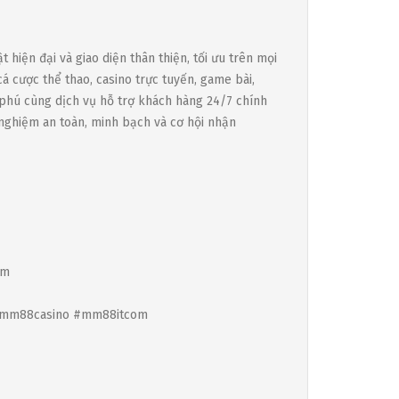
 hiện đại và giao diện thân thiện, tối ưu trên mọi
cá cược thể thao, casino trực tuyến, game bài,
phú cùng dịch vụ hỗ trợ khách hàng 24/7 chính
nghiệm an toàn, minh bạch và cơ hội nhận
am
mm88casino #mm88itcom