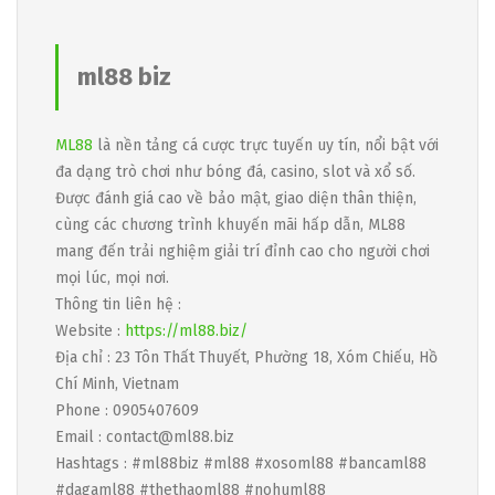
ml88 biz
ML88
là nền tảng cá cược trực tuyến uy tín, nổi bật với
đa dạng trò chơi như bóng đá, casino, slot và xổ số.
Được đánh giá cao về bảo mật, giao diện thân thiện,
cùng các chương trình khuyến mãi hấp dẫn, ML88
mang đến trải nghiệm giải trí đỉnh cao cho người chơi
mọi lúc, mọi nơi.
Thông tin liên hệ :
Website :
https://ml88.biz/
Địa chỉ : 23 Tôn Thất Thuyết, Phường 18, Xóm Chiếu, Hồ
Chí Minh, Vietnam
Phone : 0905407609
Email : contact@ml88.biz
Hashtags : #ml88biz #ml88 #xosoml88 #bancaml88
#dagaml88 #thethaoml88 #nohuml88