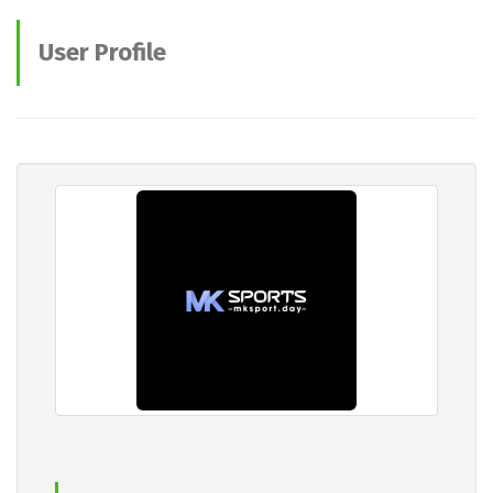
User Profile