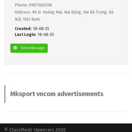
Phone: 0987000398.
Address: 96 Đ. Hoàng Mai, Mai Động, Hai Bà Trưng, Hà
Nội, Việt Nam.
Created:
18-08-25
Last Login:
18-08-25
Send Message
Mksport vncom advertisements
© Classifieds Opencars 2026