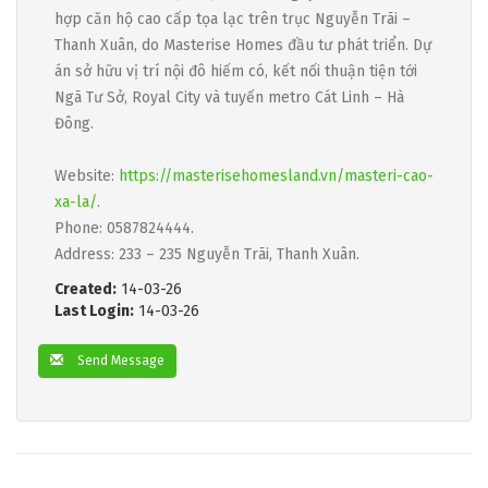
hợp căn hộ cao cấp tọa lạc trên trục Nguyễn Trãi –
Thanh Xuân, do Masterise Homes đầu tư phát triển. Dự
án sở hữu vị trí nội đô hiếm có, kết nối thuận tiện tới
Ngã Tư Sở, Royal City và tuyến metro Cát Linh – Hà
Đông.
Website:
https://masterisehomesland.vn/masteri-cao-
xa-la/
.
Phone: 0587824444.
Address: 233 – 235 Nguyễn Trãi, Thanh Xuân.
Created:
14-03-26
Last Login:
14-03-26
Send Message