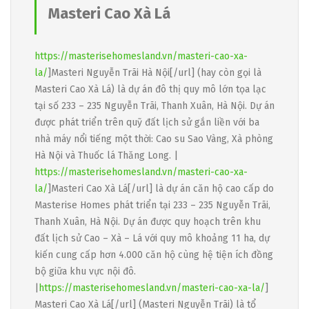
Masteri Cao Xà Lá
https://masterisehomesland.vn/masteri-cao-xa-
la/
]Masteri Nguyễn Trãi Hà Nội[/url] (hay còn gọi là
Masteri Cao Xà Lá) là dự án đô thị quy mô lớn tọa lạc
tại số 233 – 235 Nguyễn Trãi, Thanh Xuân, Hà Nội. Dự án
được phát triển trên quỹ đất lịch sử gắn liền với ba
nhà máy nổi tiếng một thời: Cao su Sao Vàng, Xà phòng
Hà Nội và Thuốc lá Thăng Long. |
https://masterisehomesland.vn/masteri-cao-xa-
la/
]Masteri Cao Xà Lá[/url] là dự án căn hộ cao cấp do
Masterise Homes phát triển tại 233 – 235 Nguyễn Trãi,
Thanh Xuân, Hà Nội. Dự án được quy hoạch trên khu
đất lịch sử Cao – Xà – Lá với quy mô khoảng 11 ha, dự
kiến cung cấp hơn 4.000 căn hộ cùng hệ tiện ích đồng
bộ giữa khu vực nội đô.
|
https://masterisehomesland.vn/masteri-cao-xa-la/
]
Masteri Cao Xà Lá[/url] (Masteri Nguyễn Trãi) là tổ