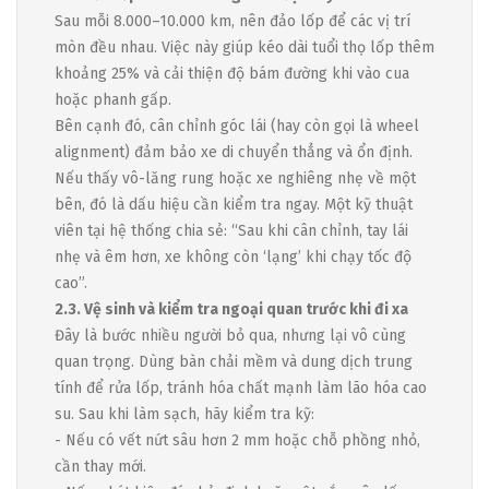
Sau mỗi 8.000–10.000 km, nên đảo lốp để các vị trí
mòn đều nhau. Việc này giúp kéo dài tuổi thọ lốp thêm
khoảng 25% và cải thiện độ bám đường khi vào cua
hoặc phanh gấp.
Bên cạnh đó, cân chỉnh góc lái (hay còn gọi là wheel
alignment) đảm bảo xe di chuyển thẳng và ổn định.
Nếu thấy vô-lăng rung hoặc xe nghiêng nhẹ về một
bên, đó là dấu hiệu cần kiểm tra ngay. Một kỹ thuật
viên tại hệ thống chia sẻ: “Sau khi cân chỉnh, tay lái
nhẹ và êm hơn, xe không còn ‘lạng’ khi chạy tốc độ
cao”.
2.3. Vệ sinh và kiểm tra ngoại quan trước khi đi xa
Đây là bước nhiều người bỏ qua, nhưng lại vô cùng
quan trọng. Dùng bàn chải mềm và dung dịch trung
tính để rửa lốp, tránh hóa chất mạnh làm lão hóa cao
su. Sau khi làm sạch, hãy kiểm tra kỹ:
- Nếu có vết nứt sâu hơn 2 mm hoặc chỗ phồng nhỏ,
cần thay mới.