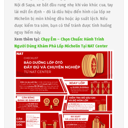
Nội đi Sapa, xe bắt đầu rung nhẹ khi vào khúc cua, tay
lái mất ổn định – đó là dấu hiệu điển hình của lốp xe
Michelin bị mòn không đều hoặc áp suất lệch. Nếu
được kiểm tra sớm, bạn có thể tránh được tình huống
nguy hiểm này.
Xem thêm tại:
Chạy Êm – Chọn Chuẩn: Hành Trình
Người Dùng Khám Phá Lốp Michelin Tại NAT Center