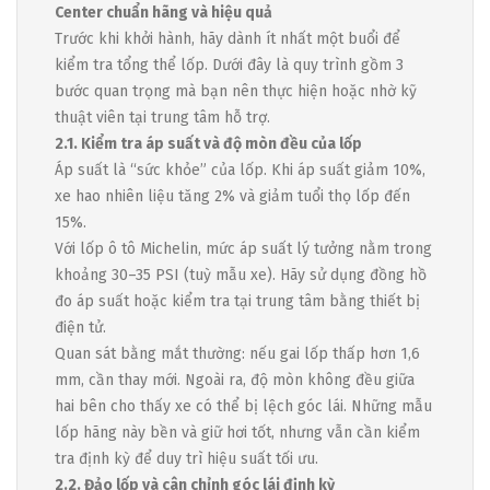
Center chuẩn hãng và hiệu quả
Trước khi khởi hành, hãy dành ít nhất một buổi để
kiểm tra tổng thể lốp. Dưới đây là quy trình gồm 3
bước quan trọng mà bạn nên thực hiện hoặc nhờ kỹ
thuật viên tại trung tâm hỗ trợ.
2.1. Kiểm tra áp suất và độ mòn đều của lốp
Áp suất là “sức khỏe” của lốp. Khi áp suất giảm 10%,
xe hao nhiên liệu tăng 2% và giảm tuổi thọ lốp đến
15%.
Với lốp ô tô Michelin, mức áp suất lý tưởng nằm trong
khoảng 30–35 PSI (tuỳ mẫu xe). Hãy sử dụng đồng hồ
đo áp suất hoặc kiểm tra tại trung tâm bằng thiết bị
điện tử.
Quan sát bằng mắt thường: nếu gai lốp thấp hơn 1,6
mm, cần thay mới. Ngoài ra, độ mòn không đều giữa
hai bên cho thấy xe có thể bị lệch góc lái. Những mẫu
lốp hãng này bền và giữ hơi tốt, nhưng vẫn cần kiểm
tra định kỳ để duy trì hiệu suất tối ưu.
2.2. Đảo lốp và cân chỉnh góc lái định kỳ