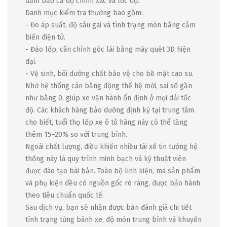
đảm bảo cả độ chính xác và tốc độ.
Danh mục kiểm tra thường bao gồm:
- Đo áp suất, độ sâu gai và tình trạng mòn bằng cảm
biến điện tử.
- Đảo lốp, cân chỉnh góc lái bằng máy quét 3D hiện
đại.
- Vệ sinh, bôi dưỡng chất bảo vệ cho bề mặt cao su.
Nhờ hệ thống cân bằng động thế hệ mới, sai số gần
như bằng 0, giúp xe vận hành ổn định ở mọi dải tốc
độ. Các khách hàng bảo dưỡng định kỳ tại trung tâm
cho biết, tuổi thọ lốp xe ô tô hãng này có thể tăng
thêm 15–20% so với trung bình.
Ngoài chất lượng, điều khiến nhiều tài xế tin tưởng hệ
thống này là quy trình minh bạch và kỹ thuật viên
được đào tạo bài bản. Toàn bộ linh kiện, mã sản phẩm
và phụ kiện đều có nguồn gốc rõ ràng, được bảo hành
theo tiêu chuẩn quốc tế.
Sau dịch vụ, bạn sẽ nhận được bản đánh giá chi tiết
tình trạng từng bánh xe, độ mòn trung bình và khuyến