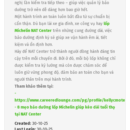
nghị lần kiểm tra tiếp theo – giúp việc quản lý bảo
dưỡng trở nên dễ dàng hơn bao giờ hết.
Một hành trình an toàn luôn bắt đầu từ sự chuẩn bị
cẩn thận. Dù bạn lái xe gia đình, xe công vụ hay
lốp
Michelin NAT Center
trên những cung đường dài, việc
bảo dưỡng định kỳ sẽ giúp xe vận hành êm ái, tiết
kiệm và ổn định hơn.
Hãy để NAT Center trở thành người đồng hành đáng tin
cậy trên mỗi chuyến đi. Bởi ở đó, mỗi bộ lốp không chỉ
được kiểm tra kỹ lưỡng mà còn được chăm sóc để
luôn giữ vững phong độ, đảm bảo an toàn cho bạn và
người thân trên mọi hành trình.
Tham khảo thêm tại:
-
https://www.careeredlounge.com/pg/profile/kellycmote
- 8 mẹo bảo dưỡng lốp Michelin giúp kéo dài tuổi thọ
tại NAT Center
Created:
30-10-25
Last Login:
30-10-25