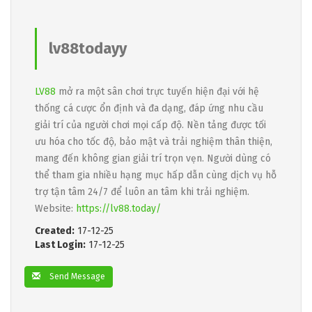
lv88todayy
LV88
mở ra một sân chơi trực tuyến hiện đại với hệ
thống cá cược ổn định và đa dạng, đáp ứng nhu cầu
giải trí của người chơi mọi cấp độ. Nền tảng được tối
ưu hóa cho tốc độ, bảo mật và trải nghiệm thân thiện,
mang đến không gian giải trí trọn vẹn. Người dùng có
thể tham gia nhiều hạng mục hấp dẫn cùng dịch vụ hỗ
trợ tận tâm 24/7 để luôn an tâm khi trải nghiệm.
Website:
https://lv88.today/
Created:
17-12-25
Last Login:
17-12-25
Send Message