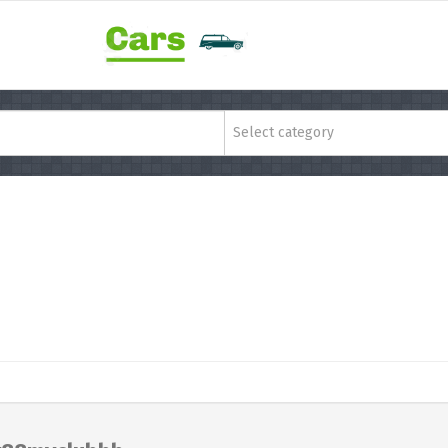
Select category