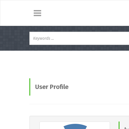
User Profile