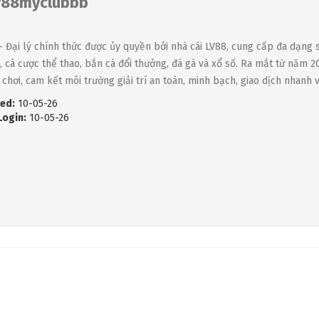
v88myclubbb
- Đại lý chính thức được ủy quyền bởi nhà cái LV88, cung cấp đa dạng
, cá cược thể thao, bắn cá đổi thưởng, đá gà và xổ số. Ra mắt từ năm 
 chơi, cam kết môi trường giải trí an toàn, minh bạch, giao dịch nhanh 
ed:
10-05-26
Login:
10-05-26