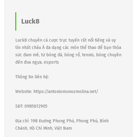
Luck8
Luck8 chuyên cá cược trực tuyến rất nổi tiếng và uy
tín nhất châu Á đa dạng các môn thể thao để bạn thỏa
sức đam mê, từ bóng đá, bóng rổ, tennis, bóng chuyền
đến đua ngựa, esports
Thông tin liên hệ:
Website: https://antoniomunozmolina.net/
SĐT: 0985612905
Địa chỉ: 198 Đường Phong Phú, Phong Phú, Bình
Chánh, Hồ Chí Minh, Việt Nam