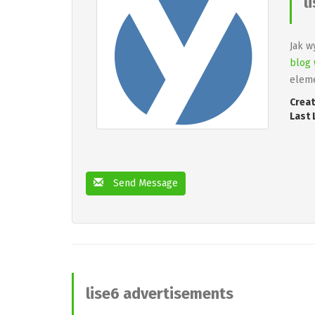
l
Jak w
blog 
eleme
Creat
Last 
Send Message
lise6 advertisements