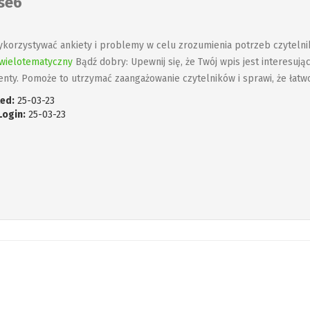
ise6
ykorzystywać ankiety i problemy w celu zrozumienia potrzeb czytel
wielotematyczny
Bądź dobry: Upewnij się, że Twój wpis jest interesując
nty. Pomoże to utrzymać zaangażowanie czytelników i sprawi, że łatw
ed:
25-03-23
Login:
25-03-23