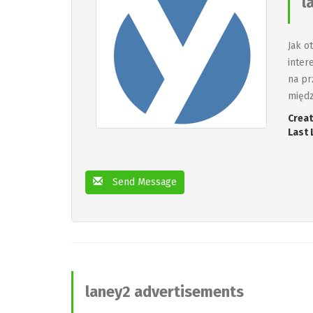
l
Jak o
inter
na pr
międz
Creat
Last 
Send Message
laney2 advertisements