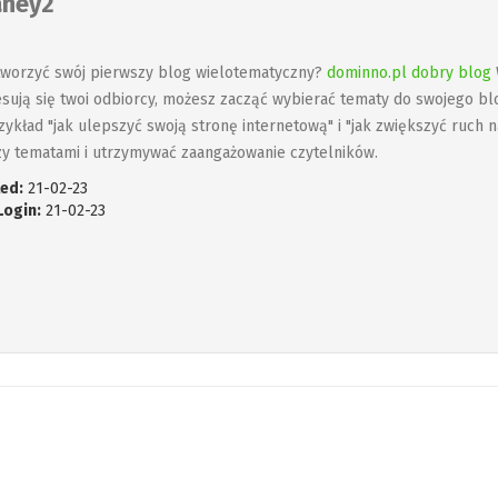
aney2
tworzyć swój pierwszy blog wielotematyczny?
dominno.pl dobry blog
esują się twoi odbiorcy, możesz zacząć wybierać tematy do swojego bl
zykład "jak ulepszyć swoją stronę internetową" i "jak zwiększyć ruch n
y tematami i utrzymywać zaangażowanie czytelników.
ed:
21-02-23
Login:
21-02-23