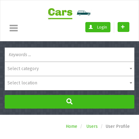
Login
Select category
Select location
Home
Users
User Profile