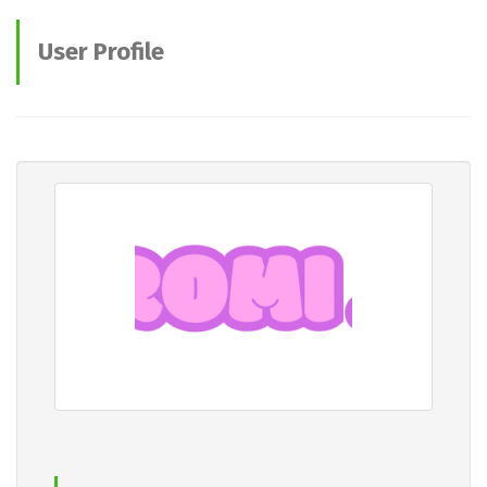
User Profile