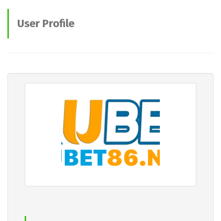
User Profile