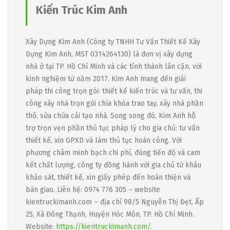
Kiến Trúc Kim Anh
Xây Dựng Kim Anh (Công ty TNHH Tư Vấn Thiết Kế Xây
Dựng Kim Anh, MST 0314264130) là đơn vị xây dựng
nhà ở tại TP. Hồ Chí Minh và các tỉnh thành lân cận, với
kinh nghiệm từ năm 2017. Kim Anh mang đến giải
pháp thi công trọn gói: thiết kế kiến trúc và tư vấn, thi
công xây nhà trọn gói chìa khóa trao tay, xây nhà phần
thô, sửa chữa cải tạo nhà. Song song đó, Kim Anh hỗ
trợ trọn vẹn phần thủ tục pháp lý cho gia chủ: tư vấn
thiết kế, xin GPXD và làm thủ tục hoàn công. Với
phương châm minh bạch chi phí, đúng tiến độ và cam
kết chất lượng, công ty đồng hành với gia chủ từ khâu
khảo sát, thiết kế, xin giấy phép đến hoàn thiện và
bàn giao. Liên hệ: 0974 776 305 – website
kientruckimanh.com – địa chỉ 98/5 Nguyễn Thị Đẹt, Ấp
25, Xã Đông Thạnh, Huyện Hóc Môn, TP. Hồ Chí Minh.
Website:
https://kientruckimanh.com/
.