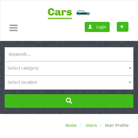
Login
Select category
Select location
Home
Users
User Profile