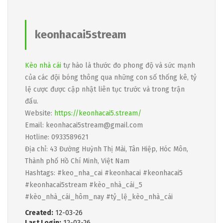
keonhacai5stream
Kèo nhà cái
tự hào là thước đo phong độ và sức mạnh
của các đội bóng thông qua những con số thống kê, tỷ
lệ cược được cập nhật liên tục trước và trong trận
đấu.
Website:
https://keonhacai5.stream/
Email: keonhacai5stream@gmail.com
Hotline: 0933589621
Địa chỉ: 43 Đường Huỳnh Thị Mài, Tân Hiệp, Hóc Môn,
Thành phố Hồ Chí Minh, Việt Nam
Hashtags: #keo_nha_cai #keonhacai #keonhacai5
#keonhacai5stream #kèo_nhà_cái_5
#kèo_nhà_cái_hôm_nay #tỷ_lệ_kèo_nhà_cái
Created:
12-03-26
Last Login:
12-03-26