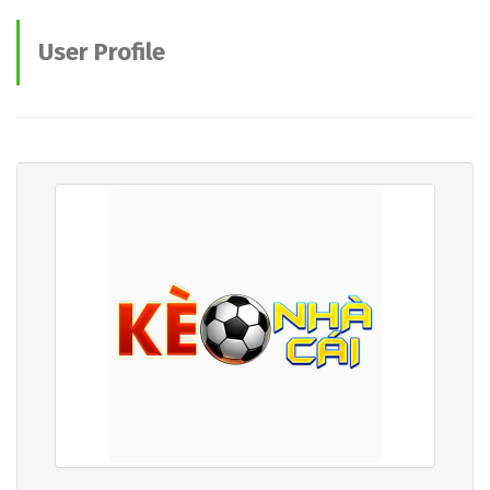
User Profile