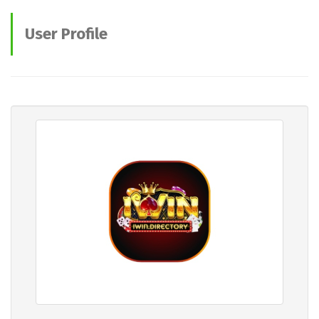
User Profile