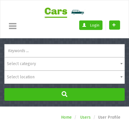
Login
Select category
Select location
Home
Users
User Profile