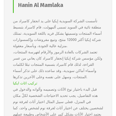
Hanin Al Mamlaka
تأسست الشركة السويدية إيكيا على يد انجفار كامبراد من
منطقة نائية في السويد تسمى ألمهولت، قام كامبراد بتبسيط
أسماء المنتجات وتسميتها بشكل فريد باللغة السويدية، تمتلك
شركة إيكيا أكثر 12000 منتج، وتبيع مفروشات وإكسسوارات
منزلية عالية الجودة، وبأسعار معقولة.
تعتمد الشركات بالعادة الرموز والأرقام لفهرسة المنتجات،
ولكن مؤسس شركة إيكيا إنجفار كامبراد كان يعاني من عسر
القراءة، لذلك قام كامبراد بتسمية المنتجات تبعًا لكلمات
وأسماء أماكن سويدية، وقد ساعده ذلك على تذكر أسماء
المنتجات، وسهل على نفسه وعلى الآخرين تذكرها.
تركيب اثاث ايكيا
قبل البدء باختيار نوع الأثاث وتصميمه وألوانه والدخول في
هذه التفاصيل، يجب تحديد الاحتياجات الشخصية لكلّ مكان
في المنزل، فعلى سبيل المثال اختيار أثاث لغرفة نوم
لشخصين يختلف عن اختيار أثاث لغرفة نوم لشخص واحد، كما
يعتمد اختيار الأثاث بشكل كبير على الأشخاص وطبيعة عملهم