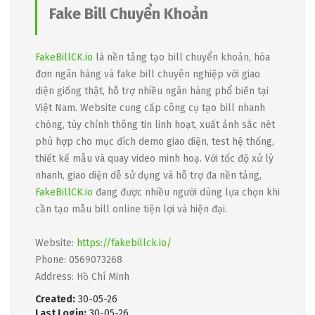
Fake Bill Chuyển Khoản
FakeBillCK.io
là nền tảng tạo bill chuyển khoản, hóa
đơn ngân hàng và fake bill chuyên nghiệp với giao
diện giống thật, hỗ trợ nhiều ngân hàng phổ biến tại
Việt Nam. Website cung cấp công cụ tạo bill nhanh
chóng, tùy chỉnh thông tin linh hoạt, xuất ảnh sắc nét
phù hợp cho mục đích demo giao diện, test hệ thống,
thiết kế mẫu và quay video minh hoạ. Với tốc độ xử lý
nhanh, giao diện dễ sử dụng và hỗ trợ đa nền tảng,
FakeBillCK.io
đang được nhiều người dùng lựa chọn khi
cần tạo mẫu bill online tiện lợi và hiện đại.
Website:
https://fakebillck.io/
Phone: 0569073268
Address: Hồ Chí Minh
Created:
30-05-26
Last Login:
30-05-26