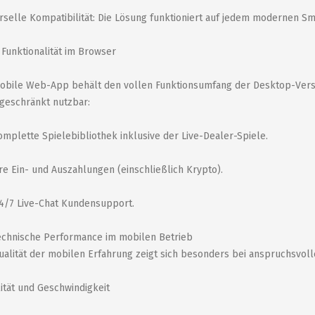
rselle Kompatibilität: Die Lösung funktioniert auf jedem modernen S
 Funktionalität im Browser
obile Web-App behält den vollen Funktionsumfang der Desktop-Versio
geschränkt nutzbar:
omplette Spielebibliothek inklusive der Live-Dealer-Spiele.
re Ein- und Auszahlungen (einschließlich Krypto).
4/7 Live-Chat Kundensupport.
echnische Performance im mobilen Betrieb
ualität der mobilen Erfahrung zeigt sich besonders bei anspruchsvoll
lität und Geschwindigkeit