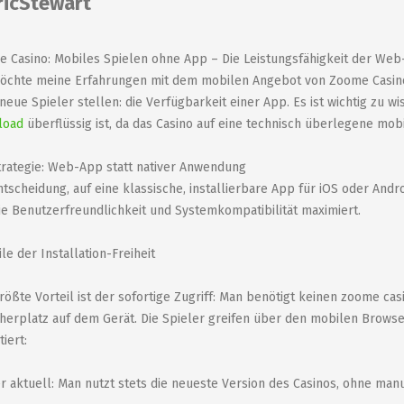
ricStewart
 Casino: Mobiles Spielen ohne App – Die Leistungsfähigkeit der We
öchte meine Erfahrungen mit dem mobilen Angebot von Zoome Casino t
 neue Spieler stellen: die Verfügbarkeit einer App. Es ist wichtig zu 
load
überflüssig ist, da das Casino auf eine technisch überlegene mo
trategie: Web-App statt nativer Anwendung
ntscheidung, auf eine klassische, installierbare App für iOS oder Androi
ie Benutzerfreundlichkeit und Systemkompatibilität maximiert.
ile der Installation-Freiheit
rößte Vorteil ist der sofortige Zugriff: Man benötigt keinen zoome c
herplatz auf dem Gerät. Die Spieler greifen über den mobilen Browser 
iert:
 aktuell: Man nutzt stets die neueste Version des Casinos, ohne man