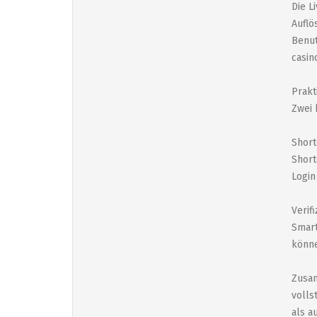
Die L
Auflö
Benut
casin
Prakt
Zwei 
Short
Short
Login
Verif
Smart
könn
Zusam
volls
als a