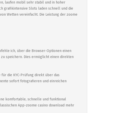
n, laufen mobil sehr stabil und in hoher
uch grafikintensive Slots laden schnell und die
 von Wetten vereinfacht. Die Leistung der zoome
pfehle ich, über die Browser-Optionen einen
zu speichern. Dies ermöglicht einen direkten
e für die KYC-Prüfung direkt über das
ente sofort fotografieren und einreichen
e komfortable, schnelle und funktional
s klassischen App-zoome casino download mehr