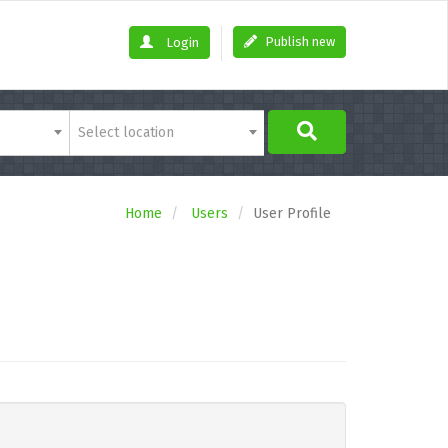
Publish new
Login
Select location
Home
Users
User Profile