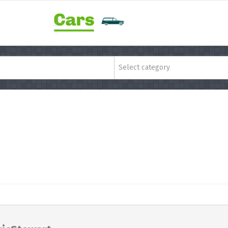
Select category