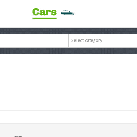
Select category