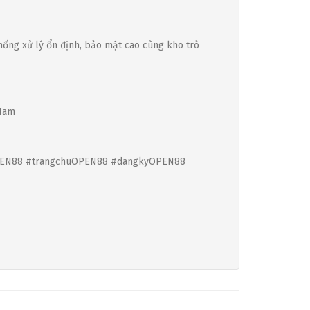
ống xử lý ổn định, bảo mật cao cùng kho trò
 Nam
PEN88 #trangchuOPEN88 #dangkyOPEN88