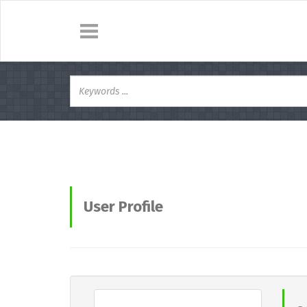
User Profile