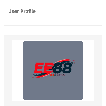
User Profile