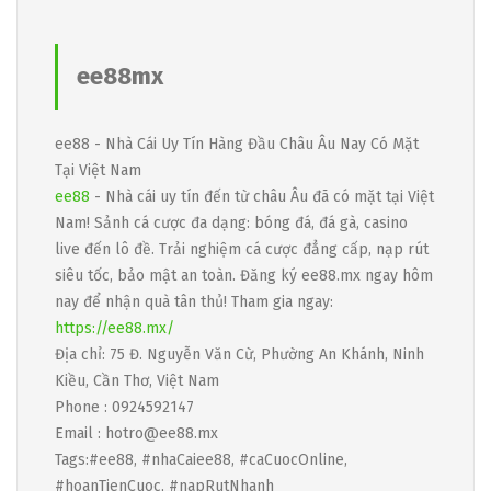
ee88mx
ee88 - Nhà Cái Uy Tín Hàng Đầu Châu Âu Nay Có Mặt
Tại Việt Nam
ee88
- Nhà cái uy tín đến từ châu Âu đã có mặt tại Việt
Nam! Sảnh cá cược đa dạng: bóng đá, đá gà, casino
live đến lô đề. Trải nghiệm cá cược đẳng cấp, nạp rút
siêu tốc, bảo mật an toàn. Đăng ký ee88.mx ngay hôm
nay để nhận quà tân thủ! Tham gia ngay:
https://ee88.mx/
Địa chỉ: 75 Đ. Nguyễn Văn Cừ, Phường An Khánh, Ninh
Kiều, Cần Thơ, Việt Nam
Phone : 0924592147
Email : hotro@ee88.mx
Tags:#ee88, #nhaCaiee88, #caCuocOnline,
#hoanTienCuoc, #napRutNhanh