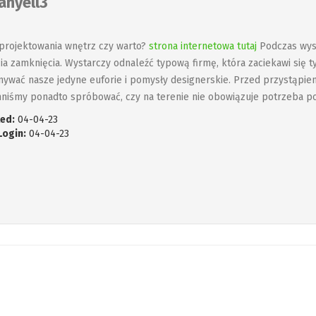
anyell3
projektowania wnętrz czy warto?
strona internetowa tutaj
Podczas wyst
ia zamknięcia. Wystarczy odnaleźć typową firmę, która zaciekawi się 
ywać nasze jedyne euforie i pomysły designerskie. Przed przystąpie
niśmy ponadto spróbować, czy na terenie nie obowiązuje potrzeba p
ed:
04-04-23
Login:
04-04-23