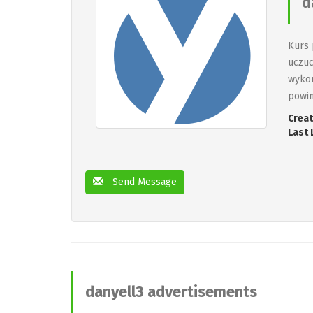
d
Kurs 
uczuc
wykon
powin
Creat
Last 
Send Message
danyell3 advertisements