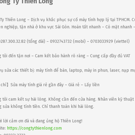
ông Ty Thiên Long
Ty Thiên Long – Dịch vụ khắc phục sự cố máy tính hợp lý tại TPHCM. C
n nghiệp, tận nhà ở khu vực Sài Gòn. Hoàn tất nhanh – Có mặt nhanh –
0287.300.32.82 (tổng đài) – 0932743732 (mobi) – 0703033929 (viettel)
 tôi đến tận nơi – Cam kết bảo hành rõ ràng – Cung cấp đầy đủ VAT
vụ sửa các thiết bị: máy tính để bàn, laptop, máy in phun, laser, nạp
chỉ】Sửa máy tính giá rẻ gần đây – Giá rẻ – Lấy liền
 tôi cam kết sự hài lòng. Không cần đến cửa hàng. Nhân viên kỹ thuật 
 sửa không tính tiền. Chỉ thanh toán khi hài lòng.
ửi lời cảm ơn đã và đang ủng hộ Thiên Long!
ite:
https://congtythienlong.com