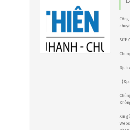
C
Công 
chuyê
SĐT: 
Chúng
Dịch 
【Địa 
Chúng
Không
Xin g
Webs