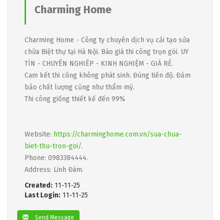
Charming Home
Charming Home - Công ty chuyên dịch vụ cải tạo sửa
chữa Biệt thự tại Hà Nội. Báo giá thi công trọn gói. UY
TÍN - CHUYÊN NGHIÊP - KINH NGHIỆM - GIÁ RẺ.
Cam kết thi công không phát sinh. Đúng tiến độ. Đảm
bảo chất lượng cũng như thẩm mỹ.
Thi công giống thiết kế đến 99%
Website:
https://charminghome.com.vn/sua-chua-
biet-thu-tron-goi/
.
Phone: 0983384444.
Address: Linh Đàm.
Created:
11-11-25
Last Login:
11-11-25
Send Message