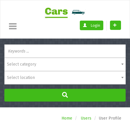
Login
Select category
Select location
Home
Users
User Profile