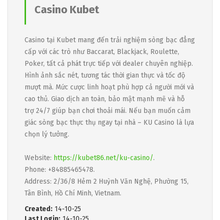
Casino Kubet
Casino tại Kubet mang đến trải nghiệm sòng bạc đẳng
cấp với các trò như Baccarat, Blackjack, Roulette,
Poker, tất cả phát trực tiếp với dealer chuyên nghiệp.
Hình ảnh sắc nét, tương tác thời gian thực và tốc độ
mượt mà. Mức cược linh hoạt phù hợp cả người mới và
cao thủ. Giao dịch an toàn, bảo mật mạnh mẽ và hỗ
trợ 24/7 giúp bạn chơi thoải mái. Nếu bạn muốn cảm
giác sòng bạc thực thụ ngay tại nhà – KU Casino là lựa
chọn lý tưởng.
Website:
https://kubet86.net/ku-casino/
.
Phone: +84885465478.
Address: 2/36/8 Hẻm 2 Huỳnh Văn Nghệ, Phường 15,
Tân Bình, Hồ Chí Minh, Vietnam.
Created:
14-10-25
Last Login:
14-10-25