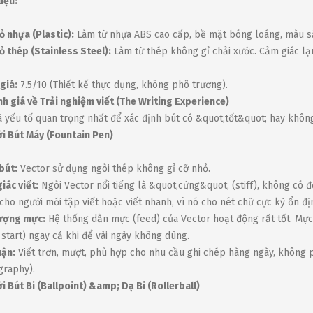
liệu:
ỏ nhựa (Plastic):
Làm từ nhựa ABS cao cấp, bề mặt bóng loáng, màu sắc
ỏ thép (Stainless Steel):
Làm từ thép không gỉ chải xước. Cảm giác lạ
giá:
7.5/10 (Thiết kế thực dụng, không phô trương).
nh giá về Trải nghiệm viết (The Writing Experience)
à yếu tố quan trọng nhất để xác định bút có &quot;tốt&quot; hay khôn
ới Bút Máy (Fountain Pen)
bút:
Vector sử dụng ngòi thép không gỉ cỡ nhỏ.
iác viết:
Ngòi Vector nổi tiếng là &quot;cứng&quot; (stiff), không có độ 
cho người mới tập viết hoặc viết nhanh, vì nó cho nét chữ cực kỳ ổn đị
lượng mực:
Hệ thống dẫn mực (feed) của Vector hoạt động rất tốt. Mực 
 start) ngay cả khi để vài ngày không dùng.
uận:
Viết trơn, mượt, phù hợp cho nhu cầu ghi chép hàng ngày, không 
igraphy).
ới Bút Bi (Ballpoint) &amp; Dạ Bi (Rollerball)