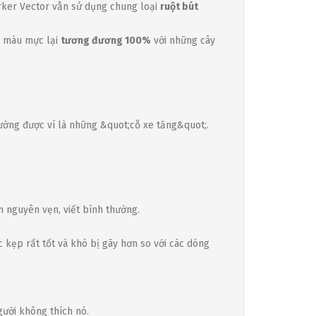
rker Vector vẫn sử dụng chung loại
ruột bút
và màu mực lại
tương đương 100%
với những cây
hường được ví là những &quot;cỗ xe tăng&quot;.
 nguyên vẹn, viết bình thường.
 kẹp rất tốt và khó bị gãy hơn so với các dòng
gười không thích nó.