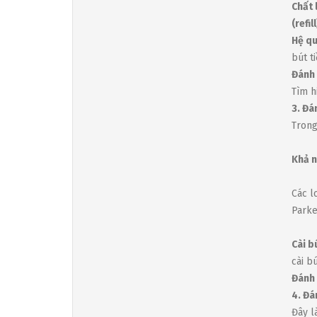
Chất 
(refill
Hệ qu
bút ti
Đánh 
Tìm h
3. Đá
Trong
Khả n
Các l
Parke
Cài bú
cài b
Đánh 
4. Đá
Đây l