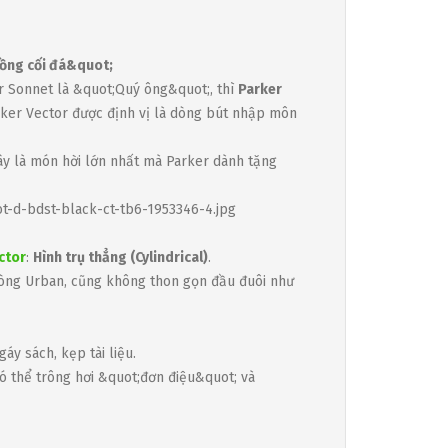
đồng cối đá&quot;
r Sonnet là &quot;Quý ông&quot;, thì
Parker
rker Vector được định vị là dòng bút nhập môn
ây là món hời lớn nhất mà Parker dành tặng
ctor
:
Hình trụ thẳng (Cylindrical)
.
òng Urban, cũng không thon gọn đầu đuôi như
áy sách, kẹp tài liệu.
có thể trông hơi &quot;đơn điệu&quot; và