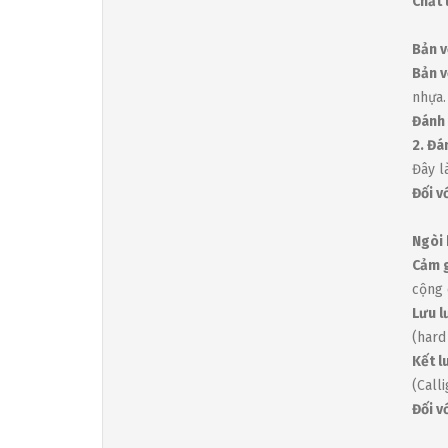
Chất 
Bản v
Bản v
nhựa.
Đánh 
2. Đá
Đây l
Đối v
Ngòi 
Cảm g
cộng 
Lưu 
(hard
Kết l
(Call
Đối v