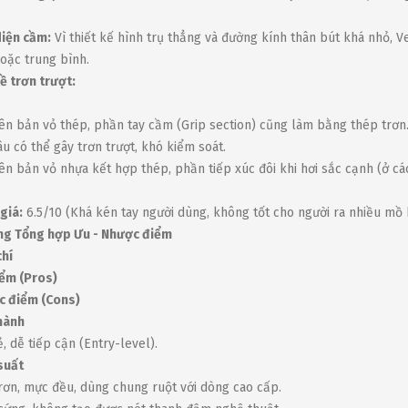
diện cầm:
Vì thiết kế hình trụ thẳng và đường kính thân bút khá nhỏ, 
oặc trung bình.
ề trơn trượt:
ên bản vỏ thép, phần tay cầm (Grip section) cũng làm bằng thép trơn.
lâu có thể gây trơn trượt, khó kiểm soát.
ên bản vỏ nhựa kết hợp thép, phần tiếp xúc đôi khi hơi sắc cạnh (ở các
giá:
6.5/10 (Khá kén tay người dùng, không tốt cho người ra nhiều mồ h
ng Tổng hợp Ưu - Nhược điểm
chí
ểm (Pros)
c điểm (Cons)
hành
ẻ, dễ tiếp cận (Entry-level).
suất
trơn, mực đều, dùng chung ruột với dòng cao cấp.