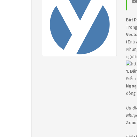
b
Bút P
Trong
Vect
(Entr
Nhưng
người
1. Đá
Điểm 
Ngoại
dòng 
Ưu đi
Nhược
&quot