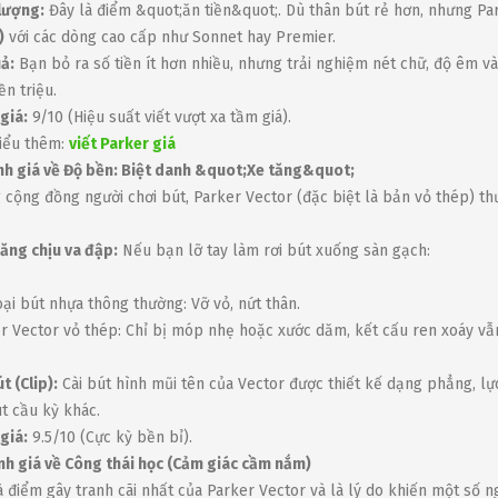
lượng:
Đây là điểm &quot;ăn tiền&quot;. Dù thân bút rẻ hơn, nhưng Pa
)
với các dòng cao cấp như Sonnet hay Premier.
ả:
Bạn bỏ ra số tiền ít hơn nhiều, nhưng trải nghiệm nét chữ, độ êm 
ền triệu.
giá:
9/10 (Hiệu suất viết vượt xa tầm giá).
iểu thêm:
viết Parker giá
nh giá về Độ bền: Biệt danh &quot;Xe tăng&quot;
 cộng đồng người chơi bút, Parker Vector (đặc biệt là bản vỏ thép) t
ăng chịu va đập:
Nếu bạn lỡ tay làm rơi bút xuống sàn gạch:
oại bút nhựa thông thường: Vỡ vỏ, nứt thân.
r Vector vỏ thép: Chỉ bị móp nhẹ hoặc xước dăm, kết cấu ren xoáy vẫn
t (Clip):
Cài bút hình mũi tên của Vector được thiết kế dạng phẳng, lực
út cầu kỳ khác.
giá:
9.5/10 (Cực kỳ bền bỉ).
nh giá về Công thái học (Cảm giác cầm nắm)
à điểm gây tranh cãi nhất của Parker Vector và là lý do khiến một số n