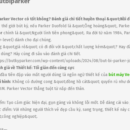
utbiparker
arker Vector có tốt không? Đánh giá chi tiết huyền thoại &quot;Nồi 
 thế giới bút ký, nếu Parker Duofold là &quot;Ông hoàng&quot;, Parke
or
chính là &quot;Người lính tiên phong&quot;. Ra đời từ năm 1984, Pa
y-level) dành cho đại chúng.
 &quot;giá rẻ&quot; có đi đôi với &quot;chất lượng kém&quot;? Hay đ
 dùng? Hãy cùng đi sâu vào đánh giá chi tiết.
nh giá về Thiết kế: Tối giản đến cùng cực
đầu tiên đập vào mắt người dùng là ngôn ngữ thiết kế của
bút máy Ve
 hình:
Không có đường cong &quot;đồng hồ cát&quot; quyến rũ như d
IM. Parker Vector thẳng tuột từ nắp đến thân.
ểm:
Tạo cảm giác hiện đại, gọn gàng và không lỗi mốt. Dễ dàng cài vào g
 điểm:
Với những người thích vẻ đẹp cầu kỳ, sang trọng, thiết kế này 
;công nghiệp&quot;.