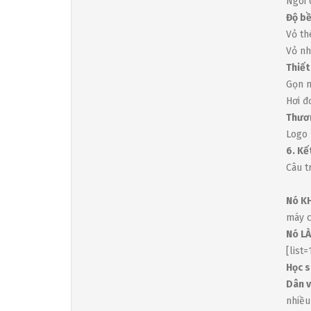
Ngòi 
Độ b
Vỏ th
Vỏ nh
Thiết
Gọn n
Hơi đ
Thươ
Logo 
6. Kế
Câu tr
Nó K
máy c
Nó LÀ
[list=
Học s
Dân v
nhiều 