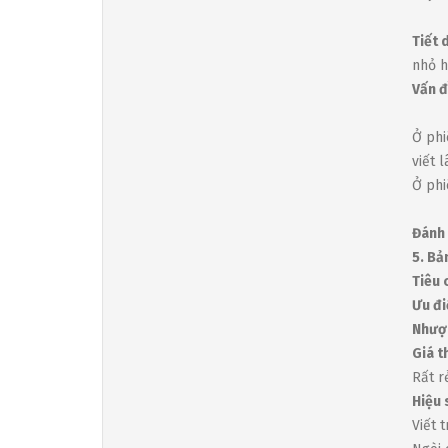
Tiết 
nhỏ h
Vấn đ
Ở phi
viết 
Ở phi
Đánh 
5. Bả
Tiêu 
Ưu đi
Nhượ
Giá t
Rất r
Hiệu 
Viết 