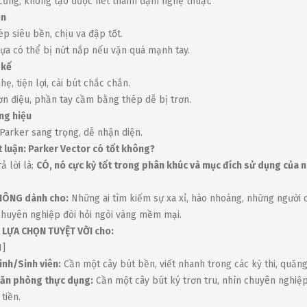
cứng, không tạo được nét thanh đậm nghệ thuật.
ền
ép siêu bền, chịu va đập tốt.
ựa có thể bị nứt nắp nếu vặn quá mạnh tay.
 kế
hẹ, tiện lợi, cài bút chắc chắn.
ơn điệu, phần tay cầm bằng thép dễ bị trơn.
ng hiệu
Parker sang trọng, dễ nhận diện.
t luận: Parker Vector có tốt không?
ả lời là:
CÓ, nó cực kỳ tốt trong phân khúc và mục đích sử dụng của n
HÔNG dành cho:
Những ai tìm kiếm sự xa xỉ, hào nhoáng, những người 
huyên nghiệp đòi hỏi ngòi vàng mềm mại.
 LỰA CHỌN TUYỆT VỜI cho:
1]
inh/Sinh viên:
Cần một cây bút bền, viết nhanh trong các kỳ thi, quăn
ăn phòng thực dụng:
Cần một cây bút ký trơn tru, nhìn chuyên nghiệ
tiền.