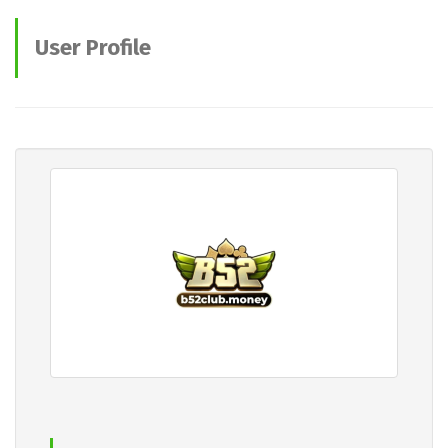
User Profile