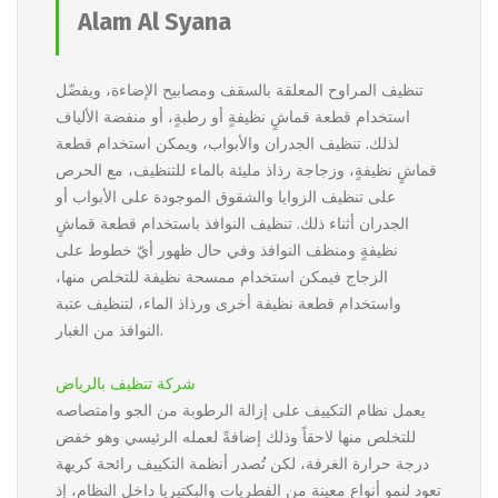
Alam Al Syana
تنظيف المراوح المعلقة بالسقف ومصابيح الإضاءة، ويفضّل
استخدام قطعة قماشٍ نظيفةٍ أو رطبةٍ، أو منفضة الألياف
لذلك. تنظيف الجدران والأبواب، ويمكن استخدام قطعة
قماشٍ نظيفةٍ، وزجاجة رذاذ مليئة بالماء للتنظيف، مع الحرص
على تنظيف الزوايا والشقوق الموجودة على الأبواب أو
الجدران أثناء ذلك. تنظيف النوافذ باستخدام قطعة قماشٍ
نظيفةٍ ومنظف النوافذ وفي حال ظهور أيّ خطوط على
الزجاج فيمكن استخدام ممسحة نظيفة للتخلص منها،
واستخدام قطعة نظيفة أخرى ورذاذ الماء، لتنظيف عتبة
النوافذ من الغبار.
شركة تنظيف بالرياض
يعمل نظام التكييف على إزالة الرطوبة من الجو وامتصاصه
للتخلص منها لاحقاً وذلك إضافةً لعمله الرئيسي وهو خفض
درجة حرارة الغرفة، لكن تُصدر أنظمة التكييف رائحة كريهة
تعود لنمو أنواع معينة من الفطريات والبكتيريا داخل النظام، إذ