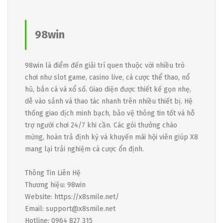
98win
98win là điểm đến giải trí quen thuộc với nhiều trò
chơi như slot game, casino live, cá cược thể thao, nổ
hũ, bắn cá và xổ số. Giao diện được thiết kế gọn nhẹ,
dễ vào sảnh và thao tác nhanh trên nhiều thiết bị. Hệ
thống giao dịch minh bạch, bảo vệ thông tin tốt và hỗ
trợ người chơi 24/7 khi cần. Các gói thưởng chào
mừng, hoàn trả định kỳ và khuyến mãi hội viên giúp X8
mang lại trải nghiệm cá cược ổn định.
Thông Tin Liên Hệ
Thương hiệu: 98win
Website: https://x8smile.net/
Email: support@x8smile.net
Hotline: 0964 827 315