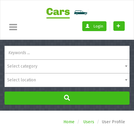
Login
Select category
Select location
Home
Users
User Profile