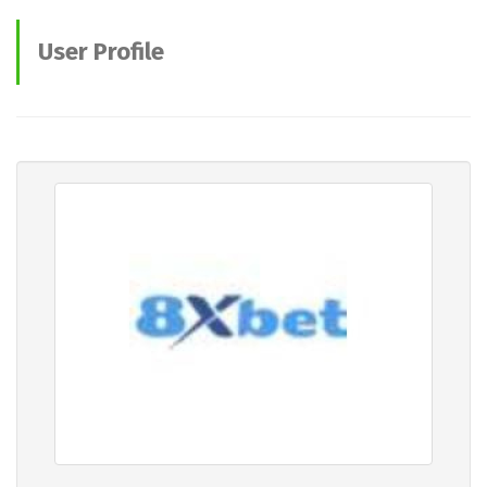
User Profile