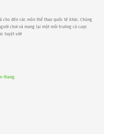
đá cho đến các môn thể thao quốc tế khác. Chúng
người chơi và mang lại một môi trường cá cược
c tuyệt vời!
n-thang
.