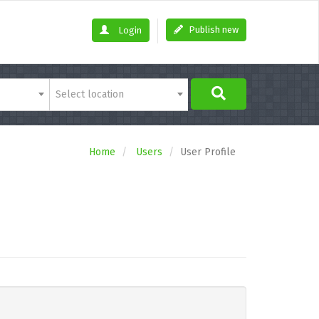
Publish new
Login
Select location
Home
Users
User Profile