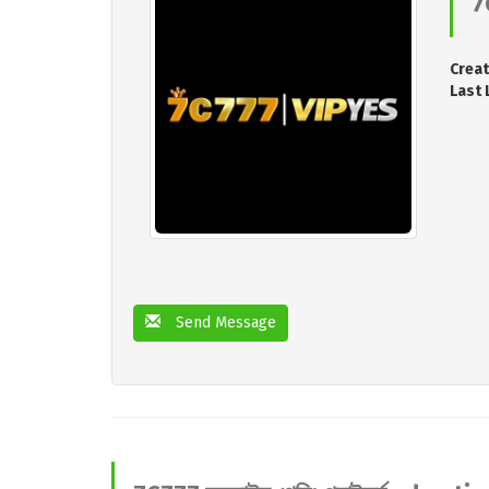
7C
Creat
Last 
Send Message