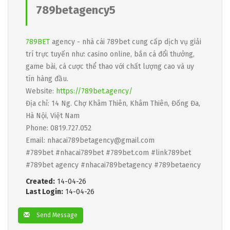
789betagency5
789BET
agency - nhà cái 789bet cung cấp dịch vụ giải
trí trực tuyến như: casino online, bắn cá đổi thưởng,
game bài, cá cược thể thao với chất lượng cao và uy
tín hàng đầu.
Website:
https://789bet.agency/
Địa chỉ: 14 Ng. Chợ Khâm Thiên, Khâm Thiên, Đống Đa,
Hà Nội, Việt Nam
Phone: 0819.727.052
Email: nhacai789betagency@gmail.com
#789bet #nhacai789bet #789bet.com #link789bet
#789bet agency #nhacai789betagency #789betaency
Created:
14-04-26
Last Login:
14-04-26
Send Message