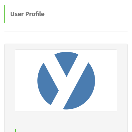
User Profile