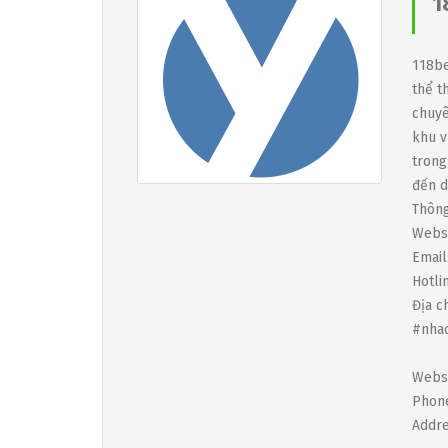
1
118be
thể t
chuyê
khu v
trong
đến d
Thông
Webs
Email
Hotli
Địa c
#nhac
Webs
Phone
Addre