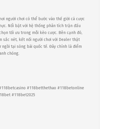
 nơi người chơi có thể bước vào thế giới cá cược
hực. Nổi bật với hệ thống phân tích trận đấu
chọn tối ưu trong mỗi kèo cược. Bên cạnh đó,
 sắc nét, kết nối người chơi với Dealer thật
ngồi tại sòng bài quốc tế. Đây chính là điểm
hanh chóng.
c #118betcasino #118betthethao #118betonline
118bet #118bet2025